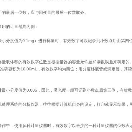
距的最后一位数，应与因变量的最后一位数取齐。
常用的计量器具为例：
小分度值为0.1mg）进行称量时，有效数字可以记录到小数点后面第四位，如
量取体积的有效数字位数是根据量器的容量允许差和读数误差来确定的。如单
，准确容积为10.00mL，有效数字均为四位；用分度移液管或滴定管，
计最小分度值为0.005，因此，吸光度一般可记到小数点后第三位，有效
机处理系统的分析仪器，往往根据计算机自身的设定，打印或显示结果，
操作中，使用多种计量仪器时，有效数字以最少的一种计量仪器的位数表