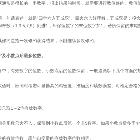
据通常是很长的一串数字，报出结果的时候，就需要进行数值修约。数值
用一句话表述，就是“四舍六入五成双”。四舍六入好理解，五成双是：拟
数（1,3,5,7,9）则进1，即保留数字的末位数字加1。若所保留的末尾数字
续修约是指一次修约获得结果，不能连续多次修约。
字及小数点后最多位数。
当中，有效数字的位数、小数点后的位数保留，一般遵循以下几个方面的
数值时，应同时考虑计量器具的精密度、准确度和读数误差。对检定合格
。
般只取1～2位有效数字。
相关系数只舍不入，保留到小数点后第一个非9数字。如果小数点后多于4
率的有效位数，应与自变量的有效数字位数相等。