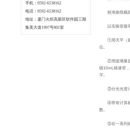
手机：0592-6538162
电话：0592-6538162
校准曲线截
地址：厦门火炬高新区软件园三期
以实验室最
集美大道1997号801室
①用天平（最
位。
②用玻璃量器
级10mL移液管
字。
③分光光度
④带有计算
数。
⑤在一系列