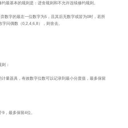
修约最基本的规则是：进舍规则和不允许连续修约规则。
舍弃数字的最左一位数字为5，且其后无数字或皆为0时，若所
问偶数（0,2,4,6,8），则舍去。
规则：
的计量器具，有效数字位数可以记录到最小分度值，最多保留
个9，最多保留4位。