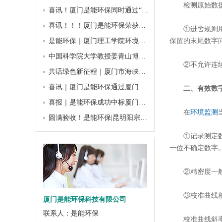
检测原始数
喜讯！厦门是能环保同时通过“国家高新技术”、“厦门市高新技术”企业认定
喜讯！！！厦门是能环保荣获厦门市“专精特新”中小企业
①进舍规则
保留的末尾数字问奇
是能环保｜厦门理工学院环境科学与工程学院学生实习实践基地正式授牌
中国科学院大学教授姜青山博导、泉州发展集团首席技术专家洪志令博士、厦门民革逸仙支部副主委邱华荣一行莅临厦门是能环保考察交流
②不允许连
共话绿色新征程｜厦门市海峡两岸绿色产业发展促进会2025年度理事会圆满召开
喜讯｜厦门是能环保通过厦门市2025年“专精特新”中小企业认定和复核！
二、有效数
喜报｜是能环保成功中标厦门烟草工业有限责任公司废气在线监测系统维保-2026年至2028年运维项目
在
环境监测
圆满验收！是能环保|昆明阳宗海智慧感知体系监测项目落地，守护高原明珠生态未来
①记录测定
一位不确定数字
②精密度一
③校准曲线
厦门是能环保科技有限公司
联系人：是能环保
校准曲线斜