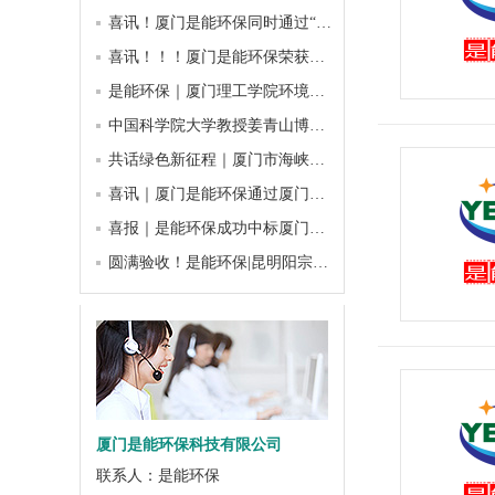
喜讯！厦门是能环保同时通过“国家高新技术”、“厦门市高新技术”企业认定
喜讯！！！厦门是能环保荣获厦门市“专精特新”中小企业
是能环保｜厦门理工学院环境科学与工程学院学生实习实践基地正式授牌
中国科学院大学教授姜青山博导、泉州发展集团首席技术专家洪志令博士、厦门民革逸仙支部副主委邱华荣一行莅临厦门是能环保考察交流
共话绿色新征程｜厦门市海峡两岸绿色产业发展促进会2025年度理事会圆满召开
喜讯｜厦门是能环保通过厦门市2025年“专精特新”中小企业认定和复核！
喜报｜是能环保成功中标厦门烟草工业有限责任公司废气在线监测系统维保-2026年至2028年运维项目
圆满验收！是能环保|昆明阳宗海智慧感知体系监测项目落地，守护高原明珠生态未来
厦门是能环保科技有限公司
联系人：是能环保