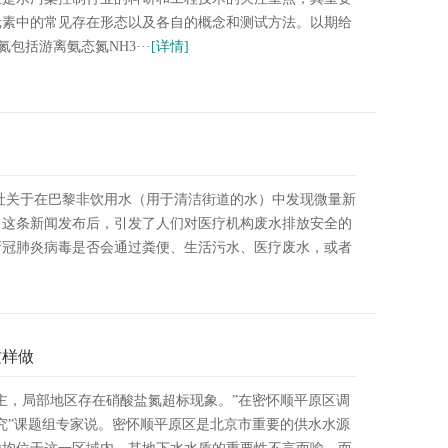
元素中的常见存在形态以及各自的概念和测试方法。以期给
括游离氨态氮NH3···
[详情]
社关于在巴黎非饮用水（用于清洁街道的水）中发现微量新
。这条新闻发布后，引发了人们对医疗机构废水排放安全的
新冠肺炎病毒是否会通过粪便、生活污水、医疗废水，或者
这样做
主，局部地区存在硝酸盐氮超标现象。”在密怀顺平原区调
究”课题组专家说。密怀顺平原区是北京市重要的供水水源