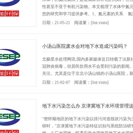
性甚至不亚于有机污染物。本文梳理了水体中氮
您的研究和学习提供参考。1、氮元素的关系 氨氮包
日期：21-05-21 阅读量：[list:visits]
小汤山医院废水会对地下水造成污染吗？
北极星水处理网讯:国内多家媒体近日转载了法新
冠肺炎病毒，但居民饮用水不会受到污染的新闻
关注。尤其是位于京北小汤山镇的小汤山医院，
流经医院的雨水，···
[详情]
日期：21-02-07 阅读量：[list:visits]
地下水污染怎么办 京津冀地下水环境管理
“密怀顺地区的地下水污染以排污河道线状污染为
研时，“京津冀地下水污染特征识别与系统防治研