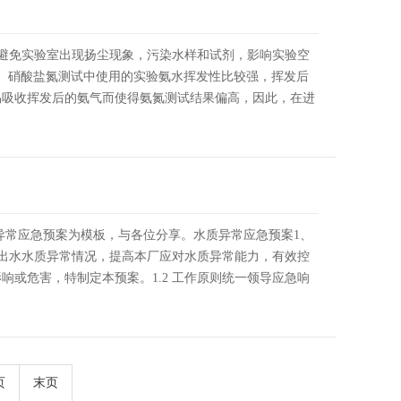
注意避免实验室出现扬尘现象，污染水样和试剂，影响实验空
）硝酸盐氮测试中使用的实验氨水挥发性比较强，挥发后
易吸收挥发后的氨气而使得氨氮测试结果偏高，因此，在进
异常应急预案为模板，与各位分享。水质异常应急预案1、
进、出水水质异常情况，提高本厂应对水质异常能力，有效控
响或危害，特制定本预案。1.2 工作原则统一领导应急响
页
末页