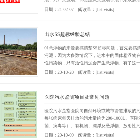
地，八厂水源地、怀柔应急水源地等地下水水源
这里，只是京津···
[详情]
日期：21-02-07 阅读量：[list:visits]
出水SS超标经验总结
01悬浮物的来源要搞清楚SS超标问题，首先要
污泥，因为大多数情况下，进水中的固体悬浮物
性污染物，只有活性污泥会产生悬浮物。有了这一
在整个工艺链···
[详情]
日期：20-10-20 阅读量：[list:visits]
医院污水监测项目及常见问题
医院污水是指医院向自然环境或城市管道排放的
每张病床每天排放的污水量约为200-1000L。
菌、病毒等）、有机物、漂浮及悬浮物、放射性污染
上。&n···
[详情]
日期：20-10-09 阅读量：[list:visits]